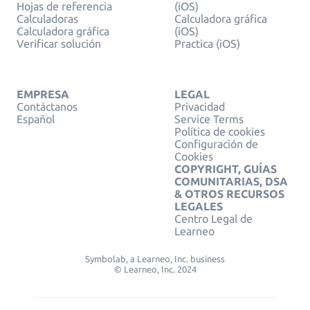
Hojas de referencia
(iOS)
Calculadoras
Calculadora gráfica
Calculadora gráfica
(iOS)
Verificar solución
Practica (iOS)
EMPRESA
LEGAL
Contáctanos
Privacidad
Español
Service Terms
Política de cookies
Configuración de
Cookies
COPYRIGHT, GUÍAS
COMUNITARIAS, DSA
& OTROS RECURSOS
LEGALES
Centro Legal de
Learneo
Symbolab, a Learneo, Inc. business
© Learneo, Inc. 2024