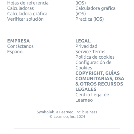
Hojas de referencia
(iOS)
Calculadoras
Calculadora gráfica
Calculadora gráfica
(iOS)
Verificar solución
Practica (iOS)
EMPRESA
LEGAL
Contáctanos
Privacidad
Español
Service Terms
Política de cookies
Configuración de
Cookies
COPYRIGHT, GUÍAS
COMUNITARIAS, DSA
& OTROS RECURSOS
LEGALES
Centro Legal de
Learneo
Symbolab, a Learneo, Inc. business
© Learneo, Inc. 2024