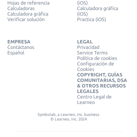
Hojas de referencia
(iOS)
Calculadoras
Calculadora gráfica
Calculadora gráfica
(iOS)
Verificar solución
Practica (iOS)
EMPRESA
LEGAL
Contáctanos
Privacidad
Español
Service Terms
Política de cookies
Configuración de
Cookies
COPYRIGHT, GUÍAS
COMUNITARIAS, DSA
& OTROS RECURSOS
LEGALES
Centro Legal de
Learneo
Symbolab, a Learneo, Inc. business
© Learneo, Inc. 2024