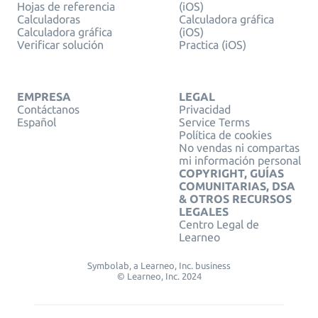
Hojas de referencia
(iOS)
Calculadoras
Calculadora gráfica
Calculadora gráfica
(iOS)
Verificar solución
Practica (iOS)
EMPRESA
LEGAL
Contáctanos
Privacidad
Español
Service Terms
Política de cookies
No vendas ni compartas
mi información personal
COPYRIGHT, GUÍAS
COMUNITARIAS, DSA
& OTROS RECURSOS
LEGALES
Centro Legal de
Learneo
Symbolab, a Learneo, Inc. business
© Learneo, Inc. 2024