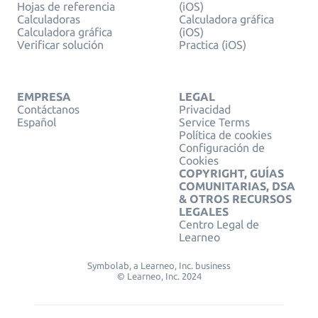
Hojas de referencia
(iOS)
Calculadoras
Calculadora gráfica
Calculadora gráfica
(iOS)
Verificar solución
Practica (iOS)
EMPRESA
LEGAL
Contáctanos
Privacidad
Español
Service Terms
Política de cookies
Configuración de
Cookies
COPYRIGHT, GUÍAS
COMUNITARIAS, DSA
& OTROS RECURSOS
LEGALES
Centro Legal de
Learneo
Symbolab, a Learneo, Inc. business
© Learneo, Inc. 2024