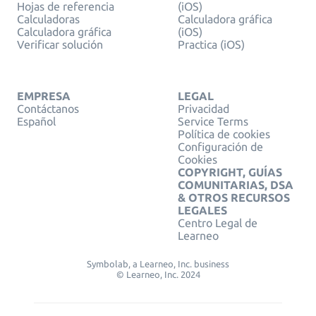
Hojas de referencia
(iOS)
Calculadoras
Calculadora gráfica
Calculadora gráfica
(iOS)
Verificar solución
Practica (iOS)
EMPRESA
LEGAL
Contáctanos
Privacidad
Español
Service Terms
Política de cookies
Configuración de
Cookies
COPYRIGHT, GUÍAS
COMUNITARIAS, DSA
& OTROS RECURSOS
LEGALES
Centro Legal de
Learneo
Symbolab, a Learneo, Inc. business
© Learneo, Inc. 2024