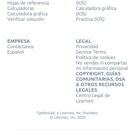
Hojas de referencia
(iOS)
Calculadoras
Calculadora gráfica
Calculadora gráfica
(iOS)
Verificar solución
Practica (iOS)
EMPRESA
LEGAL
Contáctanos
Privacidad
Español
Service Terms
Política de cookies
No vendas ni compartas
mi información personal
COPYRIGHT, GUÍAS
COMUNITARIAS, DSA
& OTROS RECURSOS
LEGALES
Centro Legal de
Learneo
Symbolab, a Learneo, Inc. business
© Learneo, Inc. 2024