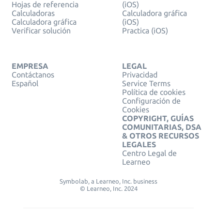
Hojas de referencia
(iOS)
Calculadoras
Calculadora gráfica
Calculadora gráfica
(iOS)
Verificar solución
Practica (iOS)
EMPRESA
LEGAL
Contáctanos
Privacidad
Español
Service Terms
Política de cookies
Configuración de
Cookies
COPYRIGHT, GUÍAS
COMUNITARIAS, DSA
& OTROS RECURSOS
LEGALES
Centro Legal de
Learneo
Symbolab, a Learneo, Inc. business
© Learneo, Inc. 2024