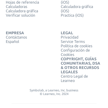
Hojas de referencia
(iOS)
Calculadoras
Calculadora gráfica
Calculadora gráfica
(iOS)
Verificar solución
Practica (iOS)
EMPRESA
LEGAL
Contáctanos
Privacidad
Español
Service Terms
Política de cookies
Configuración de
Cookies
COPYRIGHT, GUÍAS
COMUNITARIAS, DSA
& OTROS RECURSOS
LEGALES
Centro Legal de
Learneo
Symbolab, a Learneo, Inc. business
© Learneo, Inc. 2024