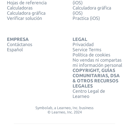
Hojas de referencia
(iOS)
Calculadoras
Calculadora gráfica
Calculadora gráfica
(iOS)
Verificar solución
Practica (iOS)
EMPRESA
LEGAL
Contáctanos
Privacidad
Español
Service Terms
Política de cookies
No vendas ni compartas
mi información personal
COPYRIGHT, GUÍAS
COMUNITARIAS, DSA
& OTROS RECURSOS
LEGALES
Centro Legal de
Learneo
Symbolab, a Learneo, Inc. business
© Learneo, Inc. 2024