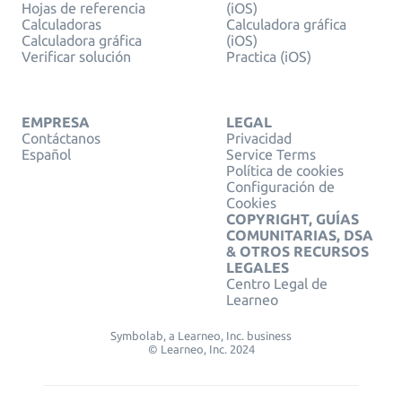
Hojas de referencia
(iOS)
Calculadoras
Calculadora gráfica
Calculadora gráfica
(iOS)
Verificar solución
Practica (iOS)
EMPRESA
LEGAL
Contáctanos
Privacidad
Español
Service Terms
Política de cookies
Configuración de
Cookies
COPYRIGHT, GUÍAS
COMUNITARIAS, DSA
& OTROS RECURSOS
LEGALES
Centro Legal de
Learneo
Symbolab, a Learneo, Inc. business
© Learneo, Inc. 2024