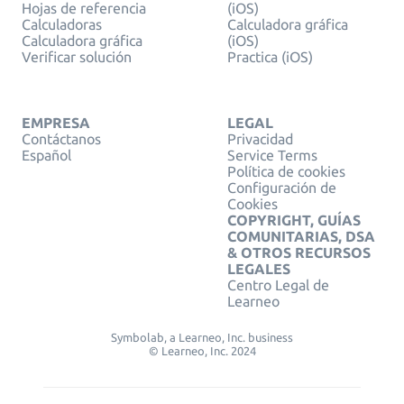
Hojas de referencia
(iOS)
Calculadoras
Calculadora gráfica
Calculadora gráfica
(iOS)
Verificar solución
Practica (iOS)
EMPRESA
LEGAL
Contáctanos
Privacidad
Español
Service Terms
Política de cookies
Configuración de
Cookies
COPYRIGHT, GUÍAS
COMUNITARIAS, DSA
& OTROS RECURSOS
LEGALES
Centro Legal de
Learneo
Symbolab, a Learneo, Inc. business
© Learneo, Inc. 2024