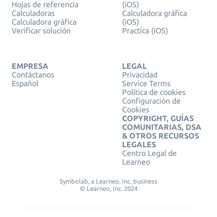
Hojas de referencia
(iOS)
Calculadoras
Calculadora gráfica
Calculadora gráfica
(iOS)
Verificar solución
Practica (iOS)
EMPRESA
LEGAL
Contáctanos
Privacidad
Español
Service Terms
Política de cookies
Configuración de
Cookies
COPYRIGHT, GUÍAS
COMUNITARIAS, DSA
& OTROS RECURSOS
LEGALES
Centro Legal de
Learneo
Symbolab, a Learneo, Inc. business
© Learneo, Inc. 2024