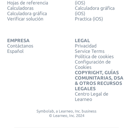
Hojas de referencia
(iOS)
Calculadoras
Calculadora gráfica
Calculadora gráfica
(iOS)
Verificar solución
Practica (iOS)
EMPRESA
LEGAL
Contáctanos
Privacidad
Español
Service Terms
Política de cookies
Configuración de
Cookies
COPYRIGHT, GUÍAS
COMUNITARIAS, DSA
& OTROS RECURSOS
LEGALES
Centro Legal de
Learneo
Symbolab, a Learneo, Inc. business
© Learneo, Inc. 2024