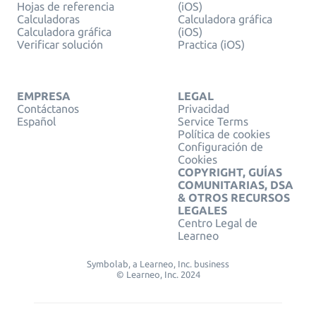
Hojas de referencia
(iOS)
Calculadoras
Calculadora gráfica
Calculadora gráfica
(iOS)
Verificar solución
Practica (iOS)
EMPRESA
LEGAL
Contáctanos
Privacidad
Español
Service Terms
Política de cookies
Configuración de
Cookies
COPYRIGHT, GUÍAS
COMUNITARIAS, DSA
& OTROS RECURSOS
LEGALES
Centro Legal de
Learneo
Symbolab, a Learneo, Inc. business
© Learneo, Inc. 2024