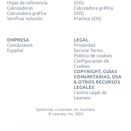
Hojas de referencia
(iOS)
Calculadoras
Calculadora gráfica
Calculadora gráfica
(iOS)
Verificar solución
Practica (iOS)
EMPRESA
LEGAL
Contáctanos
Privacidad
Español
Service Terms
Política de cookies
Configuración de
Cookies
COPYRIGHT, GUÍAS
COMUNITARIAS, DSA
& OTROS RECURSOS
LEGALES
Centro Legal de
Learneo
Symbolab, a Learneo, Inc. business
© Learneo, Inc. 2024