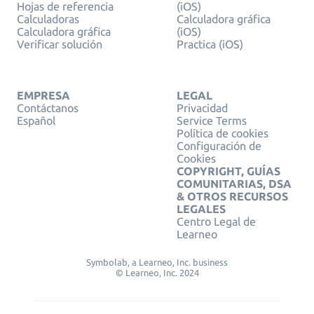
Hojas de referencia
(iOS)
Calculadoras
Calculadora gráfica
Calculadora gráfica
(iOS)
Verificar solución
Practica (iOS)
EMPRESA
LEGAL
Contáctanos
Privacidad
Español
Service Terms
Política de cookies
Configuración de
Cookies
COPYRIGHT, GUÍAS
COMUNITARIAS, DSA
& OTROS RECURSOS
LEGALES
Centro Legal de
Learneo
Symbolab, a Learneo, Inc. business
© Learneo, Inc. 2024