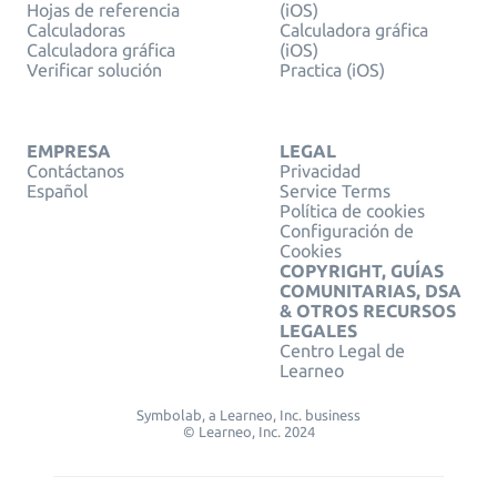
Hojas de referencia
(iOS)
Calculadoras
Calculadora gráfica
Calculadora gráfica
(iOS)
Verificar solución
Practica (iOS)
EMPRESA
LEGAL
Contáctanos
Privacidad
Español
Service Terms
Política de cookies
Configuración de
Cookies
COPYRIGHT, GUÍAS
COMUNITARIAS, DSA
& OTROS RECURSOS
LEGALES
Centro Legal de
Learneo
Symbolab, a Learneo, Inc. business
© Learneo, Inc. 2024