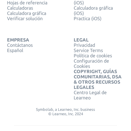
Hojas de referencia
(iOS)
Calculadoras
Calculadora gráfica
Calculadora gráfica
(iOS)
Verificar solución
Practica (iOS)
EMPRESA
LEGAL
Contáctanos
Privacidad
Español
Service Terms
Política de cookies
Configuración de
Cookies
COPYRIGHT, GUÍAS
COMUNITARIAS, DSA
& OTROS RECURSOS
LEGALES
Centro Legal de
Learneo
Symbolab, a Learneo, Inc. business
© Learneo, Inc. 2024