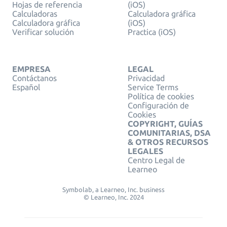
Hojas de referencia
(iOS)
Calculadoras
Calculadora gráfica
Calculadora gráfica
(iOS)
Verificar solución
Practica (iOS)
EMPRESA
LEGAL
Contáctanos
Privacidad
Español
Service Terms
Política de cookies
Configuración de
Cookies
COPYRIGHT, GUÍAS
COMUNITARIAS, DSA
& OTROS RECURSOS
LEGALES
Centro Legal de
Learneo
Symbolab, a Learneo, Inc. business
© Learneo, Inc. 2024