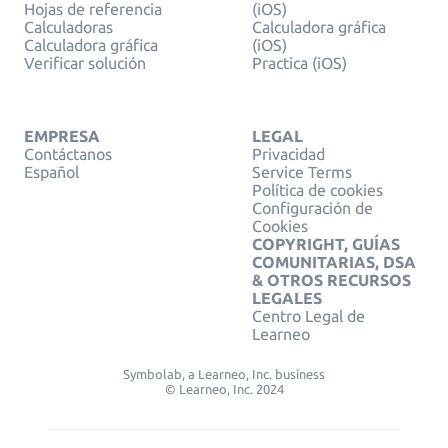
Hojas de referencia
(iOS)
Calculadoras
Calculadora gráfica
Calculadora gráfica
(iOS)
Verificar solución
Practica (iOS)
EMPRESA
LEGAL
Contáctanos
Privacidad
Español
Service Terms
Política de cookies
Configuración de
Cookies
COPYRIGHT, GUÍAS
COMUNITARIAS, DSA
& OTROS RECURSOS
LEGALES
Centro Legal de
Learneo
Symbolab, a Learneo, Inc. business
© Learneo, Inc. 2024