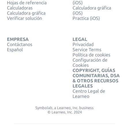
Hojas de referencia
(iOS)
Calculadoras
Calculadora gráfica
Calculadora gráfica
(iOS)
Verificar solución
Practica (iOS)
EMPRESA
LEGAL
Contáctanos
Privacidad
Español
Service Terms
Política de cookies
Configuración de
Cookies
COPYRIGHT, GUÍAS
COMUNITARIAS, DSA
& OTROS RECURSOS
LEGALES
Centro Legal de
Learneo
Symbolab, a Learneo, Inc. business
© Learneo, Inc. 2024