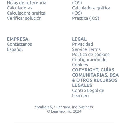
Hojas de referencia
(iOS)
Calculadoras
Calculadora gráfica
Calculadora gráfica
(iOS)
Verificar solución
Practica (iOS)
EMPRESA
LEGAL
Contáctanos
Privacidad
Español
Service Terms
Política de cookies
Configuración de
Cookies
COPYRIGHT, GUÍAS
COMUNITARIAS, DSA
& OTROS RECURSOS
LEGALES
Centro Legal de
Learneo
Symbolab, a Learneo, Inc. business
© Learneo, Inc. 2024