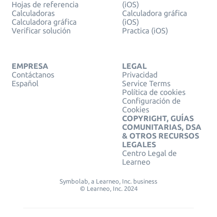
Hojas de referencia
(iOS)
Calculadoras
Calculadora gráfica
Calculadora gráfica
(iOS)
Verificar solución
Practica (iOS)
EMPRESA
LEGAL
Contáctanos
Privacidad
Español
Service Terms
Política de cookies
Configuración de
Cookies
COPYRIGHT, GUÍAS
COMUNITARIAS, DSA
& OTROS RECURSOS
LEGALES
Centro Legal de
Learneo
Symbolab, a Learneo, Inc. business
© Learneo, Inc. 2024