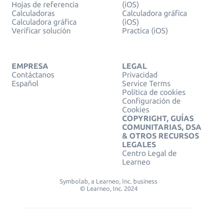
Hojas de referencia
(iOS)
Calculadoras
Calculadora gráfica
Calculadora gráfica
(iOS)
Verificar solución
Practica (iOS)
EMPRESA
LEGAL
Contáctanos
Privacidad
Español
Service Terms
Política de cookies
Configuración de
Cookies
COPYRIGHT, GUÍAS
COMUNITARIAS, DSA
& OTROS RECURSOS
LEGALES
Centro Legal de
Learneo
Symbolab, a Learneo, Inc. business
© Learneo, Inc. 2024