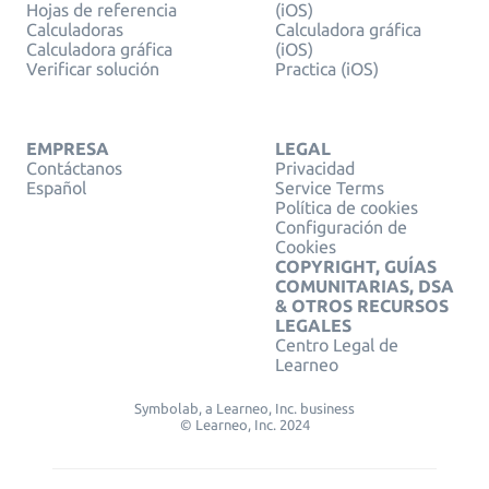
Hojas de referencia
(iOS)
Calculadoras
Calculadora gráfica
Calculadora gráfica
(iOS)
Verificar solución
Practica (iOS)
EMPRESA
LEGAL
Contáctanos
Privacidad
Español
Service Terms
Política de cookies
Configuración de
Cookies
COPYRIGHT, GUÍAS
COMUNITARIAS, DSA
& OTROS RECURSOS
LEGALES
Centro Legal de
Learneo
Symbolab, a Learneo, Inc. business
© Learneo, Inc. 2024