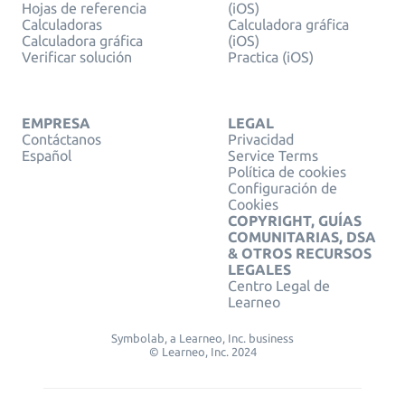
Hojas de referencia
(iOS)
Calculadoras
Calculadora gráfica
Calculadora gráfica
(iOS)
Verificar solución
Practica (iOS)
EMPRESA
LEGAL
Contáctanos
Privacidad
Español
Service Terms
Política de cookies
Configuración de
Cookies
COPYRIGHT, GUÍAS
COMUNITARIAS, DSA
& OTROS RECURSOS
LEGALES
Centro Legal de
Learneo
Symbolab, a Learneo, Inc. business
© Learneo, Inc. 2024