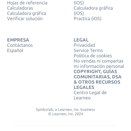
Hojas de referencia
(iOS)
Calculadoras
Calculadora gráfica
Calculadora gráfica
(iOS)
Verificar solución
Practica (iOS)
EMPRESA
LEGAL
Contáctanos
Privacidad
Español
Service Terms
Política de cookies
No vendas ni compartas
mi información personal
COPYRIGHT, GUÍAS
COMUNITARIAS, DSA
& OTROS RECURSOS
LEGALES
Centro Legal de
Learneo
Symbolab, a Learneo, Inc. business
© Learneo, Inc. 2024