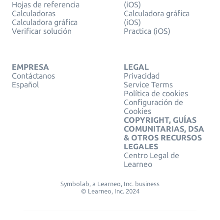
Hojas de referencia
(iOS)
Calculadoras
Calculadora gráfica
Calculadora gráfica
(iOS)
Verificar solución
Practica (iOS)
EMPRESA
LEGAL
Contáctanos
Privacidad
Español
Service Terms
Política de cookies
Configuración de
Cookies
COPYRIGHT, GUÍAS
COMUNITARIAS, DSA
& OTROS RECURSOS
LEGALES
Centro Legal de
Learneo
Symbolab, a Learneo, Inc. business
© Learneo, Inc. 2024