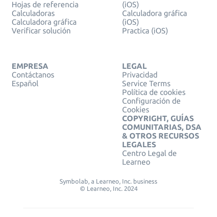
Hojas de referencia
(iOS)
Calculadoras
Calculadora gráfica
Calculadora gráfica
(iOS)
Verificar solución
Practica (iOS)
EMPRESA
LEGAL
Contáctanos
Privacidad
Español
Service Terms
Política de cookies
Configuración de
Cookies
COPYRIGHT, GUÍAS
COMUNITARIAS, DSA
& OTROS RECURSOS
LEGALES
Centro Legal de
Learneo
Symbolab, a Learneo, Inc. business
© Learneo, Inc. 2024