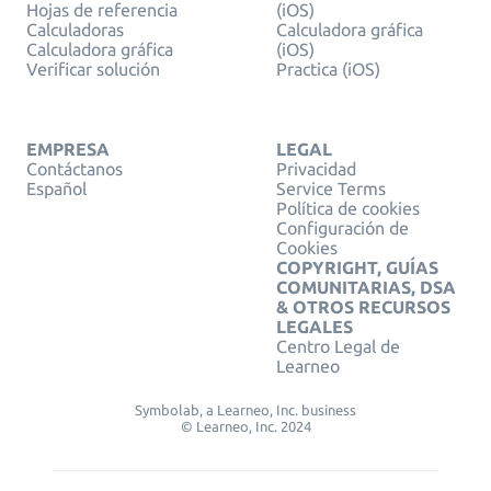
Hojas de referencia
(iOS)
Calculadoras
Calculadora gráfica
Calculadora gráfica
(iOS)
Verificar solución
Practica (iOS)
EMPRESA
LEGAL
Contáctanos
Privacidad
Español
Service Terms
Política de cookies
Configuración de
Cookies
COPYRIGHT, GUÍAS
COMUNITARIAS, DSA
& OTROS RECURSOS
LEGALES
Centro Legal de
Learneo
Symbolab, a Learneo, Inc. business
© Learneo, Inc. 2024