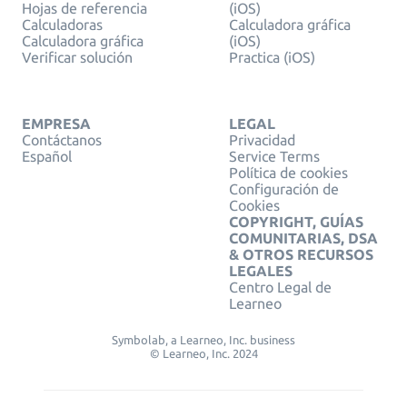
Hojas de referencia
(iOS)
Calculadoras
Calculadora gráfica
Calculadora gráfica
(iOS)
Verificar solución
Practica (iOS)
EMPRESA
LEGAL
Contáctanos
Privacidad
Español
Service Terms
Política de cookies
Configuración de
Cookies
COPYRIGHT, GUÍAS
COMUNITARIAS, DSA
& OTROS RECURSOS
LEGALES
Centro Legal de
Learneo
Symbolab, a Learneo, Inc. business
© Learneo, Inc. 2024