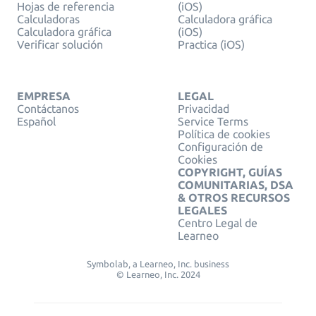
Hojas de referencia
(iOS)
Calculadoras
Calculadora gráfica
Calculadora gráfica
(iOS)
Verificar solución
Practica (iOS)
EMPRESA
LEGAL
Contáctanos
Privacidad
Español
Service Terms
Política de cookies
Configuración de
Cookies
COPYRIGHT, GUÍAS
COMUNITARIAS, DSA
& OTROS RECURSOS
LEGALES
Centro Legal de
Learneo
Symbolab, a Learneo, Inc. business
© Learneo, Inc. 2024