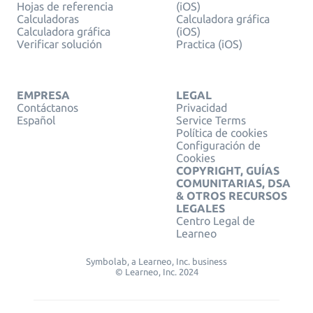
Hojas de referencia
(iOS)
Calculadoras
Calculadora gráfica
Calculadora gráfica
(iOS)
Verificar solución
Practica (iOS)
EMPRESA
LEGAL
Contáctanos
Privacidad
Español
Service Terms
Política de cookies
Configuración de
Cookies
COPYRIGHT, GUÍAS
COMUNITARIAS, DSA
& OTROS RECURSOS
LEGALES
Centro Legal de
Learneo
Symbolab, a Learneo, Inc. business
© Learneo, Inc. 2024