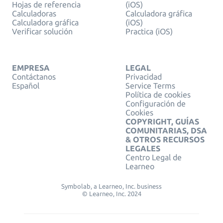
Hojas de referencia
(iOS)
Calculadoras
Calculadora gráfica
Calculadora gráfica
(iOS)
Verificar solución
Practica (iOS)
EMPRESA
LEGAL
Contáctanos
Privacidad
Español
Service Terms
Política de cookies
Configuración de
Cookies
COPYRIGHT, GUÍAS
COMUNITARIAS, DSA
& OTROS RECURSOS
LEGALES
Centro Legal de
Learneo
Symbolab, a Learneo, Inc. business
© Learneo, Inc. 2024