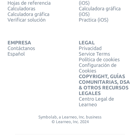
Hojas de referencia
(iOS)
Calculadoras
Calculadora gráfica
Calculadora gráfica
(iOS)
Verificar solución
Practica (iOS)
EMPRESA
LEGAL
Contáctanos
Privacidad
Español
Service Terms
Política de cookies
Configuración de
Cookies
COPYRIGHT, GUÍAS
COMUNITARIAS, DSA
& OTROS RECURSOS
LEGALES
Centro Legal de
Learneo
Symbolab, a Learneo, Inc. business
© Learneo, Inc. 2024