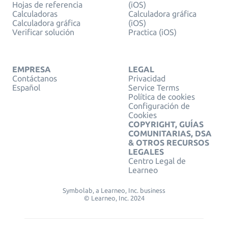
Hojas de referencia
(iOS)
Calculadoras
Calculadora gráfica
Calculadora gráfica
(iOS)
Verificar solución
Practica (iOS)
EMPRESA
LEGAL
Contáctanos
Privacidad
Español
Service Terms
Política de cookies
Configuración de
Cookies
COPYRIGHT, GUÍAS
COMUNITARIAS, DSA
& OTROS RECURSOS
LEGALES
Centro Legal de
Learneo
Symbolab, a Learneo, Inc. business
© Learneo, Inc. 2024