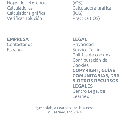
Hojas de referencia
(iOS)
Calculadoras
Calculadora gráfica
Calculadora gráfica
(iOS)
Verificar solución
Practica (iOS)
EMPRESA
LEGAL
Contáctanos
Privacidad
Español
Service Terms
Política de cookies
Configuración de
Cookies
COPYRIGHT, GUÍAS
COMUNITARIAS, DSA
& OTROS RECURSOS
LEGALES
Centro Legal de
Learneo
Symbolab, a Learneo, Inc. business
© Learneo, Inc. 2024