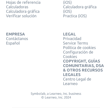
Hojas de referencia
(iOS)
Calculadoras
Calculadora gráfica
Calculadora gráfica
(iOS)
Verificar solución
Practica (iOS)
EMPRESA
LEGAL
Contáctanos
Privacidad
Español
Service Terms
Política de cookies
Configuración de
Cookies
COPYRIGHT, GUÍAS
COMUNITARIAS, DSA
& OTROS RECURSOS
LEGALES
Centro Legal de
Learneo
Symbolab, a Learneo, Inc. business
© Learneo, Inc. 2024