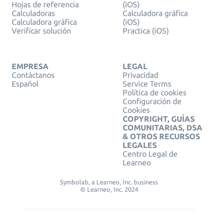
Hojas de referencia
(iOS)
Calculadoras
Calculadora gráfica
Calculadora gráfica
(iOS)
Verificar solución
Practica (iOS)
EMPRESA
LEGAL
Contáctanos
Privacidad
Español
Service Terms
Política de cookies
Configuración de
Cookies
COPYRIGHT, GUÍAS
COMUNITARIAS, DSA
& OTROS RECURSOS
LEGALES
Centro Legal de
Learneo
Symbolab, a Learneo, Inc. business
© Learneo, Inc. 2024