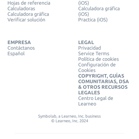
Hojas de referencia
(iOS)
Calculadoras
Calculadora gráfica
Calculadora gráfica
(iOS)
Verificar solución
Practica (iOS)
EMPRESA
LEGAL
Contáctanos
Privacidad
Español
Service Terms
Política de cookies
Configuración de
Cookies
COPYRIGHT, GUÍAS
COMUNITARIAS, DSA
& OTROS RECURSOS
LEGALES
Centro Legal de
Learneo
Symbolab, a Learneo, Inc. business
© Learneo, Inc. 2024