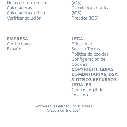
Hojas de referencia
(iOS)
Calculadoras
Calculadora gráfica
Calculadora gráfica
(iOS)
Verificar solución
Practica (iOS)
EMPRESA
LEGAL
Contáctanos
Privacidad
Español
Service Terms
Política de cookies
Configuración de
Cookies
COPYRIGHT, GUÍAS
COMUNITARIAS, DSA
& OTROS RECURSOS
LEGALES
Centro Legal de
Learneo
Symbolab, a Learneo, Inc. business
© Learneo, Inc. 2024