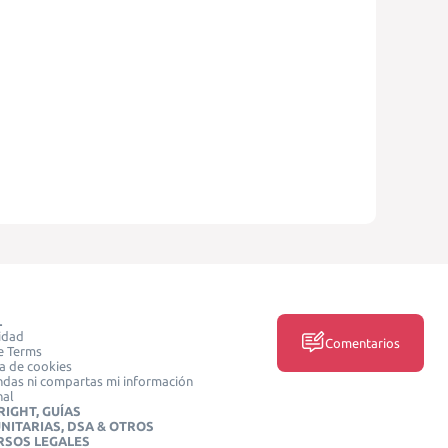
L
idad
Comentarios
e Terms
ca de cookies
das ni compartas mi información
nal
IGHT, GUÍAS
NITARIAS, DSA & OTROS
RSOS LEGALES