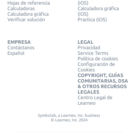
Hojas de referencia
(iOS)
Calculadoras
Calculadora gráfica
Calculadora gráfica
(iOS)
Verificar solución
Practica (iOS)
EMPRESA
LEGAL
Contáctanos
Privacidad
Español
Service Terms
Política de cookies
Configuración de
Cookies
COPYRIGHT, GUÍAS
COMUNITARIAS, DSA
& OTROS RECURSOS
LEGALES
Centro Legal de
Learneo
Symbolab, a Learneo, Inc. business
© Learneo, Inc. 2024