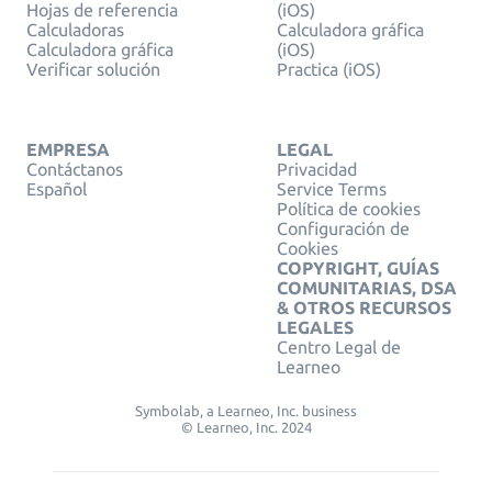
Hojas de referencia
(iOS)
Calculadoras
Calculadora gráfica
Calculadora gráfica
(iOS)
Verificar solución
Practica (iOS)
EMPRESA
LEGAL
Contáctanos
Privacidad
Español
Service Terms
Política de cookies
Configuración de
Cookies
COPYRIGHT, GUÍAS
COMUNITARIAS, DSA
& OTROS RECURSOS
LEGALES
Centro Legal de
Learneo
Symbolab, a Learneo, Inc. business
© Learneo, Inc. 2024