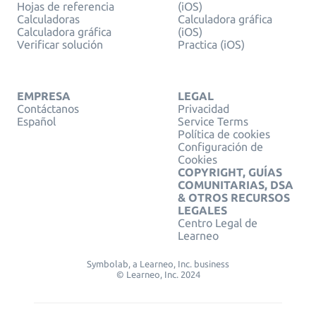
Hojas de referencia
(iOS)
Calculadoras
Calculadora gráfica
Calculadora gráfica
(iOS)
Verificar solución
Practica (iOS)
EMPRESA
LEGAL
Contáctanos
Privacidad
Español
Service Terms
Política de cookies
Configuración de
Cookies
COPYRIGHT, GUÍAS
COMUNITARIAS, DSA
& OTROS RECURSOS
LEGALES
Centro Legal de
Learneo
Symbolab, a Learneo, Inc. business
© Learneo, Inc. 2024