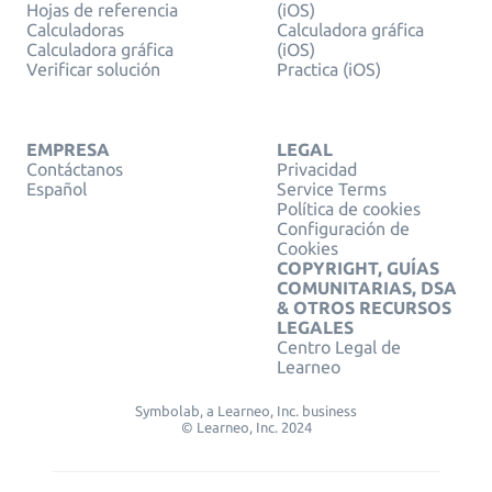
Hojas de referencia
(iOS)
Calculadoras
Calculadora gráfica
Calculadora gráfica
(iOS)
Verificar solución
Practica (iOS)
EMPRESA
LEGAL
Contáctanos
Privacidad
Español
Service Terms
Política de cookies
Configuración de
Cookies
COPYRIGHT, GUÍAS
COMUNITARIAS, DSA
& OTROS RECURSOS
LEGALES
Centro Legal de
Learneo
Symbolab, a Learneo, Inc. business
© Learneo, Inc. 2024