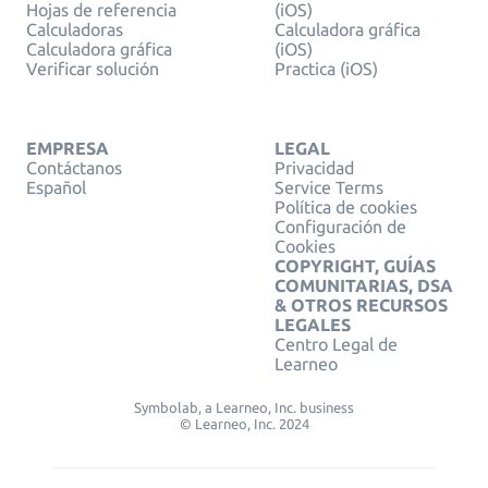
Hojas de referencia
(iOS)
Calculadoras
Calculadora gráfica
Calculadora gráfica
(iOS)
Verificar solución
Practica (iOS)
EMPRESA
LEGAL
Contáctanos
Privacidad
Español
Service Terms
Política de cookies
Configuración de
Cookies
COPYRIGHT, GUÍAS
COMUNITARIAS, DSA
& OTROS RECURSOS
LEGALES
Centro Legal de
Learneo
Symbolab, a Learneo, Inc. business
© Learneo, Inc. 2024