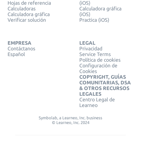
Hojas de referencia
(iOS)
Calculadoras
Calculadora gráfica
Calculadora gráfica
(iOS)
Verificar solución
Practica (iOS)
EMPRESA
LEGAL
Contáctanos
Privacidad
Español
Service Terms
Política de cookies
Configuración de
Cookies
COPYRIGHT, GUÍAS
COMUNITARIAS, DSA
& OTROS RECURSOS
LEGALES
Centro Legal de
Learneo
Symbolab, a Learneo, Inc. business
© Learneo, Inc. 2024