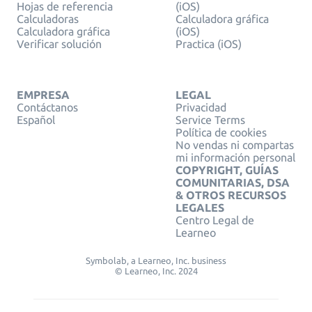
Hojas de referencia
(iOS)
Calculadoras
Calculadora gráfica
Calculadora gráfica
(iOS)
Verificar solución
Practica (iOS)
EMPRESA
LEGAL
Contáctanos
Privacidad
Español
Service Terms
Política de cookies
No vendas ni compartas
mi información personal
COPYRIGHT, GUÍAS
COMUNITARIAS, DSA
& OTROS RECURSOS
LEGALES
Centro Legal de
Learneo
Symbolab, a Learneo, Inc. business
© Learneo, Inc. 2024